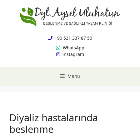
İçeriğe
atla
+90 531 337 87 50
WhatsApp
instagram
Menu
Diyaliz hastalarında
beslenme