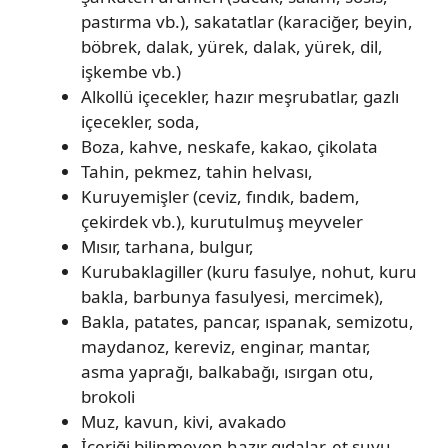
pastırma vb.), sakatatlar (karaciğer, beyin,
böbrek, dalak, yürek, dalak, yürek, dil,
işkembe vb.)
Alkollü içecekler, hazır meşrubatlar, gazlı
içecekler, soda,
Boza, kahve, neskafe, kakao, çikolata
Tahin, pekmez, tahin helvası,
Kuruyemişler (ceviz, fındık, badem,
çekirdek vb.), kurutulmuş meyveler
Mısır, tarhana, bulgur,
Kurubaklagiller (kuru fasulye, nohut, kuru
bakla, barbunya fasulyesi, mercimek),
Bakla, patates, pancar, ıspanak, semizotu,
maydanoz, kereviz, enginar, mantar,
asma yaprağı, balkabağı, ısırgan otu,
brokoli
Muz, kavun, kivi, avakado
İçeriği bilinmeyen hazır gıdalar, et suyu